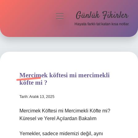
Günlük Fikirler
menüyü
aç
Hayata farklı tat katan kısa notlar.
Anasayfa
Gizlilik Politikası
Yasal Uyarı
Mercimek köftesi mi mercimekli
Hakkımızda
köfte mi ?
Tarih: Aralık 13, 2025
Mercimek Köftesi mi Mercimekli Köfte mi?
Küresel ve Yerel Açılardan Bakalım
Yemekler, sadece midemizi değil, aynı