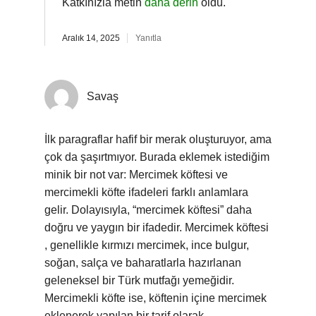
Katkınızla metin
daha derin
oldu.
Aralık 14, 2025
Yanıtla
Savaş
İlk paragraflar hafif bir merak oluşturuyor, ama
çok da şaşırtmıyor. Burada eklemek istediğim
minik bir not var: Mercimek köftesi ve
mercimekli köfte ifadeleri farklı anlamlara
gelir. Dolayısıyla, “mercimek köftesi” daha
doğru ve yaygın bir ifadedir. Mercimek köftesi
, genellikle kırmızı mercimek, ince bulgur,
soğan, salça ve baharatlarla hazırlanan
geleneksel bir Türk mutfağı yemeğidir.
Mercimekli köfte ise, köftenin içine mercimek
eklenerek yapılan bir tarif olarak