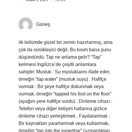
Aralık 5, 2025
Yanıtla
Güneş
ilk bölümde güzel bir zemin hazırlanmış, ama
çok da sürükleyici değil. Bu kısım bana şunu
düşündürdü: Tap ne anlama gelir? “Tap”
kelimesi İngilizce’de çeşitli anlamlara
sahiptir: Musluk : Su musluklarını ifade eder,
örneğin “tap water” (musluk suyu) . Hafifçe
vurmak : Bir şeye hafifçe dokunmak veya
vurmak, örneğin “tapped his foot on the floor”
(ayağını yere hafifçe vurdu) . Dinleme cihazı :
Telefon veya diğer iletişim hatlarına gizlice
dinleme cihazı yerleştirmek . Faydalanmak :
Bir kaynaktan yararlanmak veya kullanmak,
örneğin “tap into the expertise” (uzmanlıktan