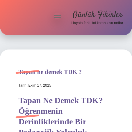
Günlük Fikirler
menüyü
aç
Hayata farklı tat katan kısa notlar.
Anasayfa
Gizlilik Politikası
Yasal Uyarı
Tapan ne demek TDK ?
Hakkımızda
Tarih: Ekim 17, 2025
Tapan Ne Demek TDK?
Öğrenmenin
Derinliklerinde Bir