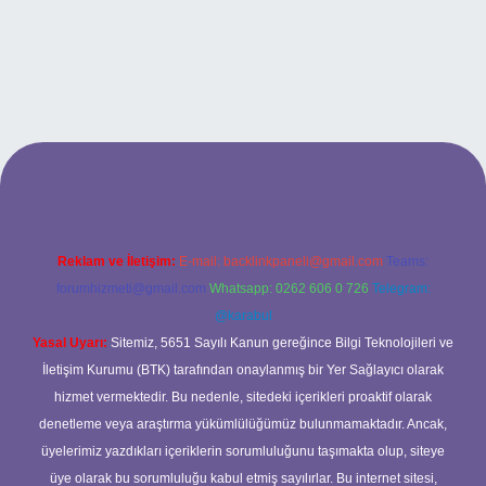
ş
Reklam ve İletişim:
E-mail:
backlinkpaneli@gmail.com
Teams:
forumhizmeti@gmail.com
Whatsapp: 0262 606 0 726
Telegram:
@karabul
Yasal Uyarı:
Sitemiz, 5651 Sayılı Kanun gereğince Bilgi Teknolojileri ve
İletişim Kurumu (BTK) tarafından onaylanmış bir Yer Sağlayıcı olarak
hizmet vermektedir. Bu nedenle, sitedeki içerikleri proaktif olarak
denetleme veya araştırma yükümlülüğümüz bulunmamaktadır. Ancak,
üyelerimiz yazdıkları içeriklerin sorumluluğunu taşımakta olup, siteye
üye olarak bu sorumluluğu kabul etmiş sayılırlar. Bu internet sitesi,