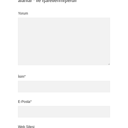
alanlar
*
ile işaretlenmişlerdir
Yorum
İsim*
E-Posta*
Web Sitesi