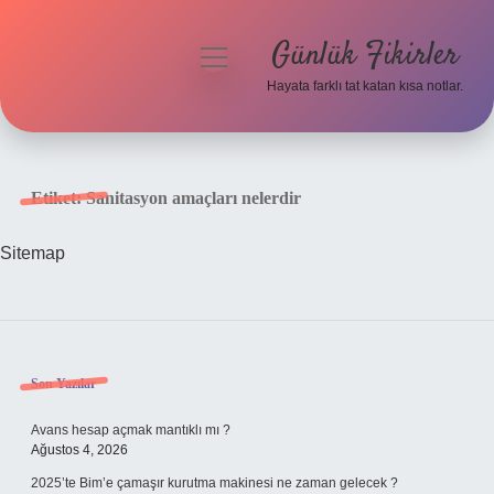
Günlük Fikirler
menüyü
aç
Hayata farklı tat katan kısa notlar.
Anasayfa
Gizlilik Politikası
Etiket:
Sanitasyon amaçları nelerdir
Yasal Uyarı
Sitemap
Hakkımızda
Sidebar
Son Yazılar
Avans hesap açmak mantıklı mı ?
Ağustos 4, 2026
2025’te Bim’e çamaşır kurutma makinesi ne zaman gelecek ?