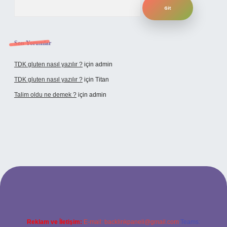
Son Yorumlar
TDK gluten nasıl yazılır ?
için
admin
TDK gluten nasıl yazılır ?
için
Titan
Talim oldu ne demek ?
için
admin
cel giriş
Reklam ve İletişim:
E-mail:
backlinkpaneli@gmail.com
Teams: