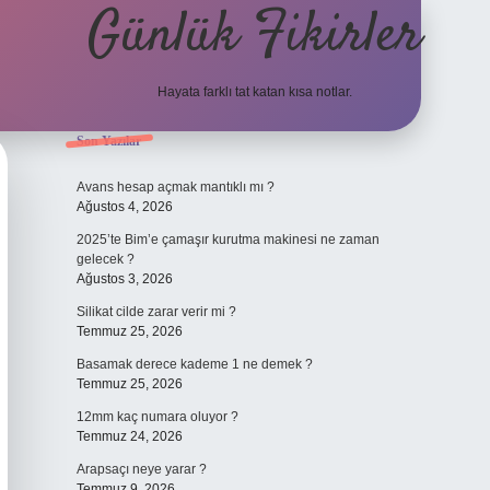
Günlük Fikirler
Hayata farklı tat katan kısa notlar.
Sidebar
Son Yazılar
betci günc
Avans hesap açmak mantıklı mı ?
Ağustos 4, 2026
2025’te Bim’e çamaşır kurutma makinesi ne zaman
gelecek ?
Ağustos 3, 2026
Silikat cilde zarar verir mi ?
Temmuz 25, 2026
Basamak derece kademe 1 ne demek ?
Temmuz 25, 2026
12mm kaç numara oluyor ?
Temmuz 24, 2026
Arapsaçı neye yarar ?
Temmuz 9, 2026