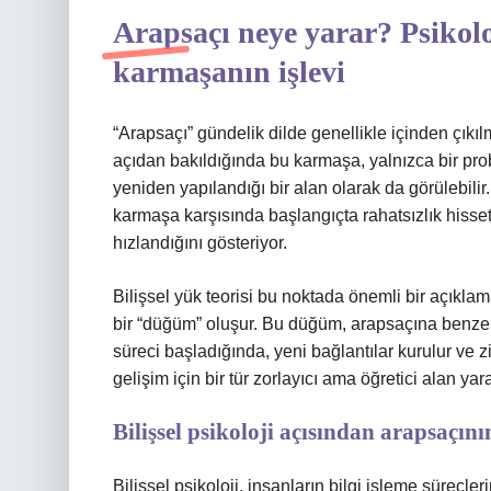
Arapsaçı neye yarar? Psikolo
karmaşanın işlevi
“Arapsaçı” gündelik dilde genellikle içinden çıkıl
açıdan bakıldığında bu karmaşa, yalnızca bir pr
yeniden yapılandığı bir alan olarak da görülebilir. 
karmaşa karşısında başlangıçta rahatsızlık his
hızlandığını gösteriyor.
Bilişsel yük teorisi bu noktada önemli bir açıklam
bir “düğüm” oluşur. Bu düğüm, arapsaçına benze
süreci başladığında, yeni bağlantılar kurulur ve z
gelişim için bir tür zorlayıcı ama öğretici alan yarat
Bilişsel psikoloji açısından arapsaçının
Bilişsel psikoloji, insanların bilgi işleme süreçle