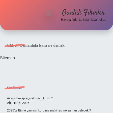
Günlük Fikirler
menüyü
aç
Hayata farklı tat katan kısa notlar.
Anasayfa
Gizlilik Politikası
Etiket:
Osmanlıda kara ne demek
Yasal Uyarı
Sitemap
Hakkımızda
Sidebar
Son Yazılar
Avans hesap açmak mantıklı mı ?
Ağustos 4, 2026
2025’te Bim’e çamaşır kurutma makinesi ne zaman gelecek ?