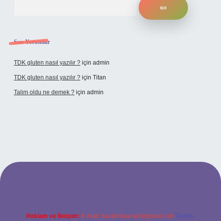
Son Yorumlar
TDK gluten nasıl yazılır ?
için
admin
TDK gluten nasıl yazılır ?
için
Titan
Talim oldu ne demek ?
için
admin
cel giriş
Reklam ve İletişim:
E-mail:
backlinkpaneli@gmail.com
Teams: