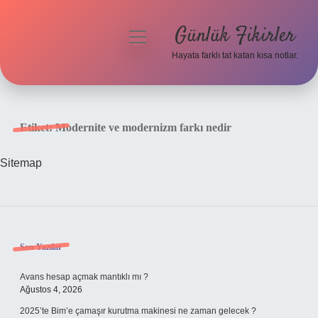
Günlük Fikirler
menüyü
aç
Hayata farklı tat katan kısa notlar.
Anasayfa
Gizlilik Politikası
Etiket:
Modernite ve modernizm farkı nedir
Yasal Uyarı
Sitemap
Hakkımızda
Sidebar
Son Yazılar
Avans hesap açmak mantıklı mı ?
Ağustos 4, 2026
2025’te Bim’e çamaşır kurutma makinesi ne zaman gelecek ?