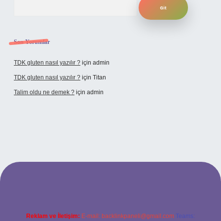
Son Yorumlar
TDK gluten nasıl yazılır ?
için
admin
TDK gluten nasıl yazılır ?
için
Titan
Talim oldu ne demek ?
için
admin
cel giriş
Reklam ve İletişim:
E-mail:
backlinkpaneli@gmail.com
Teams: