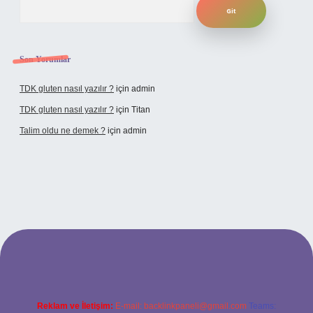
Son Yorumlar
TDK gluten nasıl yazılır ?
için
admin
TDK gluten nasıl yazılır ?
için
Titan
Talim oldu ne demek ?
için
admin
ncel giriş
Reklam ve İletişim:
E-mail:
backlinkpaneli@gmail.com
Teams: