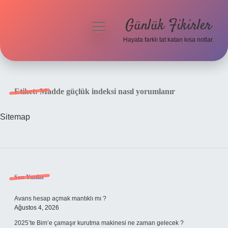
Günlük Fikirler
menüyü
aç
Hayata farklı tat katan kısa notlar.
Anasayfa
Gizlilik Politikası
Etiket:
Madde güçlük indeksi nasıl yorumlanır
Yasal Uyarı
Sitemap
Hakkımızda
Sidebar
Son Yazılar
Avans hesap açmak mantıklı mı ?
Ağustos 4, 2026
2025’te Bim’e çamaşır kurutma makinesi ne zaman gelecek ?