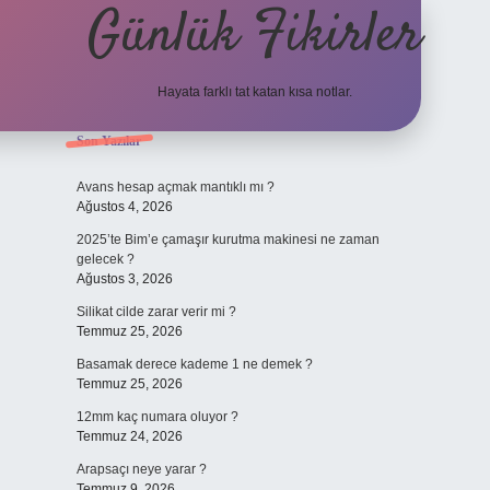
Günlük Fikirler
Hayata farklı tat katan kısa notlar.
Sidebar
Son Yazılar
betci güncel giriş
Avans hesap açmak mantıklı mı ?
Ağustos 4, 2026
2025’te Bim’e çamaşır kurutma makinesi ne zaman
gelecek ?
Ağustos 3, 2026
Silikat cilde zarar verir mi ?
Temmuz 25, 2026
Basamak derece kademe 1 ne demek ?
Temmuz 25, 2026
12mm kaç numara oluyor ?
Temmuz 24, 2026
Arapsaçı neye yarar ?
Temmuz 9, 2026