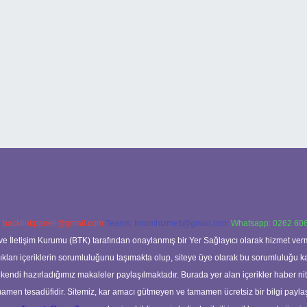
:
backlinkpaneli@gmail.com
Teams:
forumhizmeti@gmail.com
Whatsapp: 0262 606
ve İletişim Kurumu (BTK) tarafından onaylanmış bir Yer Sağlayıcı olarak hizmet verm
rı içeriklerin sorumluluğunu taşımakta olup, siteye üye olarak bu sorumluluğu kabul
a kendi hazırladığımız makaleler paylaşılmaktadır. Burada yer alan içerikler haber 
tamamen tesadüfidir. Sitemiz, kar amacı gütmeyen ve tamamen ücretsiz bir bilgi pay