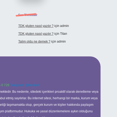
Son Yorumlar
TDK gluten nasıl yazılır ?
için
admin
TDK gluten nasıl yazılır ?
için
Titan
Talim oldu ne demek ?
için
admin
 0 726
Telegram: @karabul
ektedir. Bu nedenle, sitedeki içerikleri proaktif olarak denetleme veya
 etmiş sayılırlar. Bu internet sitesi, herhangi bir marka, kurum veya
niteliği taşımamakta olup, gerçek kurum ve kişiler hakkında paylaşım
laşım platformudur. Hukuka ve yasal düzenlemelere aykırı olduğunu