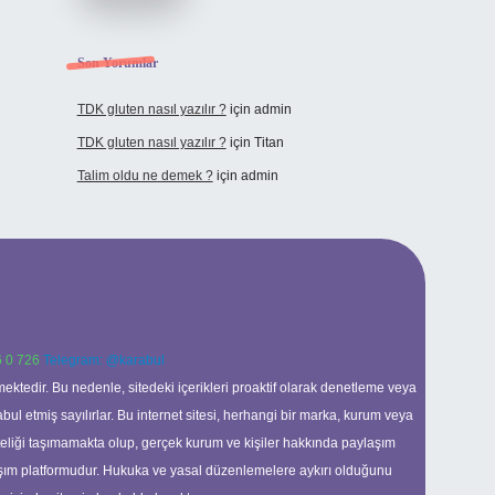
Son Yorumlar
TDK gluten nasıl yazılır ?
için
admin
TDK gluten nasıl yazılır ?
için
Titan
Talim oldu ne demek ?
için
admin
 0 726
Telegram: @karabul
ektedir. Bu nedenle, sitedeki içerikleri proaktif olarak denetleme veya
 etmiş sayılırlar. Bu internet sitesi, herhangi bir marka, kurum veya
niteliği taşımamakta olup, gerçek kurum ve kişiler hakkında paylaşım
laşım platformudur. Hukuka ve yasal düzenlemelere aykırı olduğunu