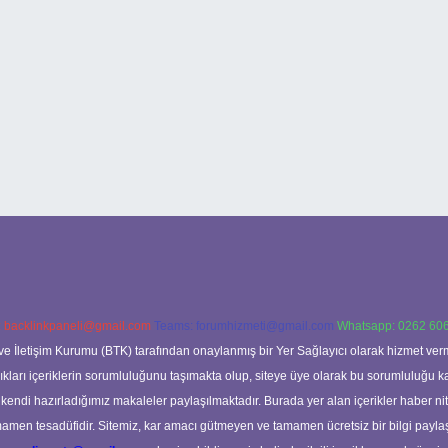
:
backlinkpaneli@gmail.com
Teams:
forumhizmeti@gmail.com
Whatsapp: 0262 606
ve İletişim Kurumu (BTK) tarafından onaylanmış bir Yer Sağlayıcı olarak hizmet verm
rı içeriklerin sorumluluğunu taşımakta olup, siteye üye olarak bu sorumluluğu kabul
a kendi hazırladığımız makaleler paylaşılmaktadır. Burada yer alan içerikler haber 
tamamen tesadüfidir. Sitemiz, kar amacı gütmeyen ve tamamen ücretsiz bir bilgi pay