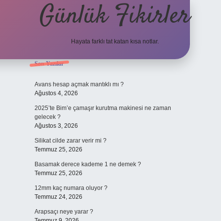
Günlük Fikirler
Hayata farklı tat katan kısa notlar.
Sidebar
Son Yazılar
betci güncel giriş
Avans hesap açmak mantıklı mı ?
Ağustos 4, 2026
2025’te Bim’e çamaşır kurutma makinesi ne zaman
gelecek ?
Ağustos 3, 2026
Silikat cilde zarar verir mi ?
Temmuz 25, 2026
Basamak derece kademe 1 ne demek ?
Temmuz 25, 2026
12mm kaç numara oluyor ?
Temmuz 24, 2026
Arapsaçı neye yarar ?
Temmuz 9, 2026