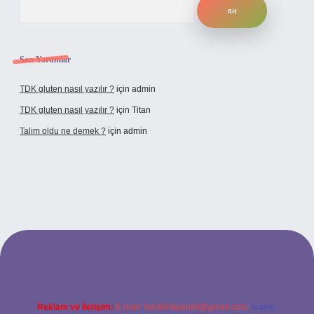
Son Yorumlar
TDK gluten nasıl yazılır ?
için
admin
TDK gluten nasıl yazılır ?
için
Titan
Talim oldu ne demek ?
için
admin
ncel giriş
Reklam ve İletişim:
E-mail:
backlinkpaneli@gmail.com
Teams: