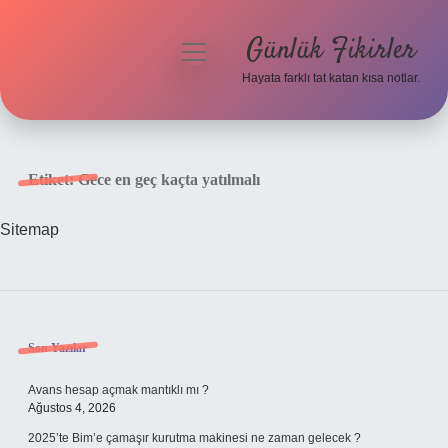
Günlük Fikirler
menüyü
aç
Hayata farklı tat katan kısa notlar.
Anasayfa
Gizlilik Politikası
Etiket:
Gece en geç kaçta yatılmalı
Yasal Uyarı
Sitemap
Hakkımızda
Sidebar
Son Yazılar
Avans hesap açmak mantıklı mı ?
Ağustos 4, 2026
2025’te Bim’e çamaşır kurutma makinesi ne zaman gelecek ?