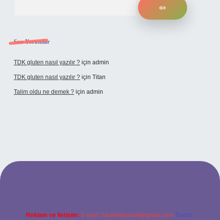
Son Yorumlar
TDK gluten nasıl yazılır ?
için
admin
TDK gluten nasıl yazılır ?
için
Titan
Talim oldu ne demek ?
için
admin
üncel giriş
Reklam ve İletişim:
E-mail:
backlinkpaneli@gmail.com
Teams: