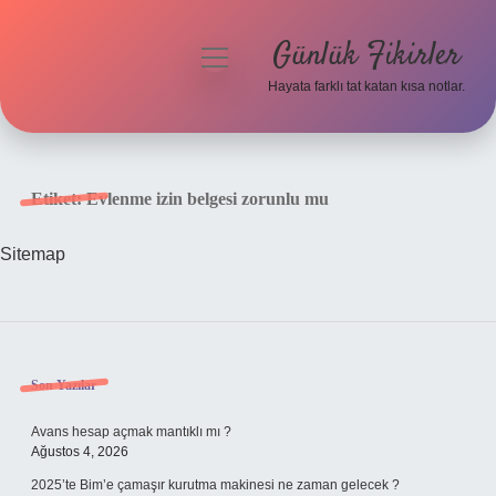
Günlük Fikirler
menüyü
aç
Hayata farklı tat katan kısa notlar.
Anasayfa
Gizlilik Politikası
Etiket:
Evlenme izin belgesi zorunlu mu
Yasal Uyarı
Sitemap
Hakkımızda
Sidebar
Son Yazılar
Avans hesap açmak mantıklı mı ?
Ağustos 4, 2026
2025’te Bim’e çamaşır kurutma makinesi ne zaman gelecek ?