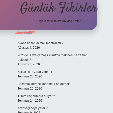
Günlük Fikirler
Hayata farklı tat katan kısa notlar.
Sidebar
Son Yazılar
betci güncel giri
Avans hesap açmak mantıklı mı ?
Ağustos 4, 2026
2025’te Bim’e çamaşır kurutma makinesi ne zaman
gelecek ?
Ağustos 3, 2026
Silikat cilde zarar verir mi ?
Temmuz 25, 2026
Basamak derece kademe 1 ne demek ?
Temmuz 25, 2026
12mm kaç numara oluyor ?
Temmuz 24, 2026
Arapsaçı neye yarar ?
Temmuz 9, 2026