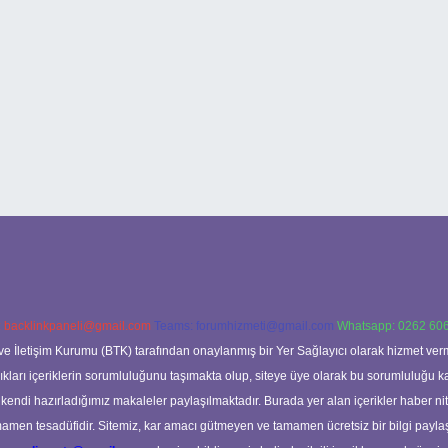
:
backlinkpaneli@gmail.com
Teams:
forumhizmeti@gmail.com
Whatsapp: 0262 606
ve İletişim Kurumu (BTK) tarafından onaylanmış bir Yer Sağlayıcı olarak hizmet verm
rı içeriklerin sorumluluğunu taşımakta olup, siteye üye olarak bu sorumluluğu kabul
a kendi hazırladığımız makaleler paylaşılmaktadır. Burada yer alan içerikler haber 
tamamen tesadüfidir. Sitemiz, kar amacı gütmeyen ve tamamen ücretsiz bir bilgi pay