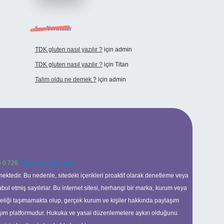
Son Yorumlar
TDK gluten nasıl yazılır ?
için
admin
TDK gluten nasıl yazılır ?
için
Titan
Talim oldu ne demek ?
için
admin
 0 726
Telegram: @karabul
ektedir. Bu nedenle, sitedeki içerikleri proaktif olarak denetleme veya
 etmiş sayılırlar. Bu internet sitesi, herhangi bir marka, kurum veya
niteliği taşımamakta olup, gerçek kurum ve kişiler hakkında paylaşım
laşım platformudur. Hukuka ve yasal düzenlemelere aykırı olduğunu