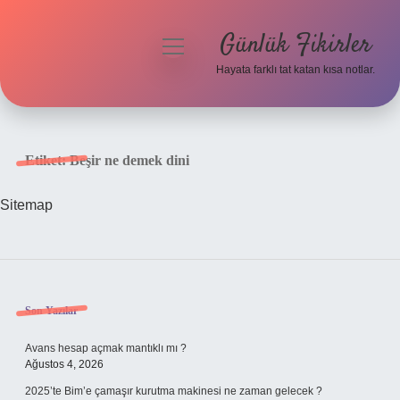
Günlük Fikirler
menüyü
aç
Hayata farklı tat katan kısa notlar.
Anasayfa
Gizlilik Politikası
Etiket:
Beşir ne demek dini
Yasal Uyarı
Sitemap
Hakkımızda
Sidebar
Son Yazılar
Avans hesap açmak mantıklı mı ?
Ağustos 4, 2026
2025’te Bim’e çamaşır kurutma makinesi ne zaman gelecek ?