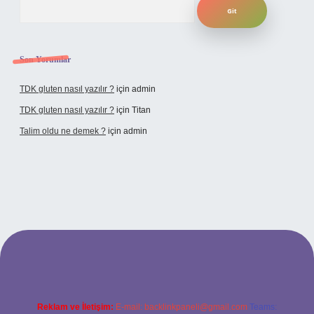
Son Yorumlar
TDK gluten nasıl yazılır ?
için
admin
TDK gluten nasıl yazılır ?
için
Titan
Talim oldu ne demek ?
için
admin
cel giriş
Reklam ve İletişim:
E-mail:
backlinkpaneli@gmail.com
Teams: