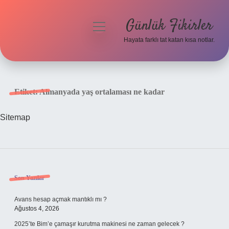
Günlük Fikirler
menüyü
aç
Hayata farklı tat katan kısa notlar.
Anasayfa
Gizlilik Politikası
Etiket:
Almanyada yaş ortalaması ne kadar
Yasal Uyarı
Sitemap
Hakkımızda
Sidebar
Son Yazılar
Avans hesap açmak mantıklı mı ?
Ağustos 4, 2026
2025’te Bim’e çamaşır kurutma makinesi ne zaman gelecek ?