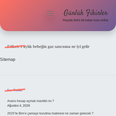
Günlük Fikirler
menüyü
aç
Hayata farklı tat katan kısa notlar.
Anasayfa
Gizlilik Politikası
Etiket:
1 aylık bebeğin gaz sancısına ne iyi gelir
Yasal Uyarı
Sitemap
Hakkımızda
Sidebar
Son Yazılar
Avans hesap açmak mantıklı mı ?
Ağustos 4, 2026
2025’te Bim’e çamaşır kurutma makinesi ne zaman gelecek ?