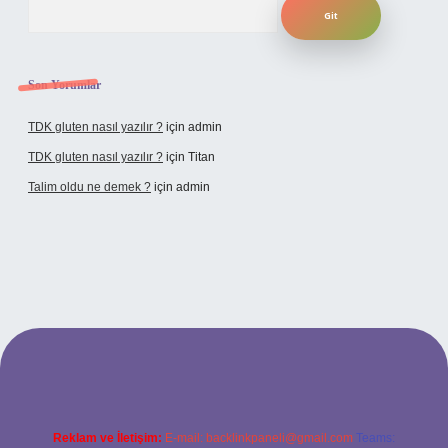
Son Yorumlar
TDK gluten nasıl yazılır ?
için
admin
TDK gluten nasıl yazılır ?
için
Titan
Talim oldu ne demek ?
için
admin
cel giriş
Reklam ve İletişim:
E-mail:
backlinkpaneli@gmail.com
Teams: