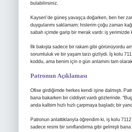
bulabilirsiniz.
Kayseri’de güneş yavaşça doğarken, ben her zama
duygularımı saklamam; hislerim çoğu zaman kağı
sabah içimde garip bir merak vardı: iş yerimizde 
İlk bakışta sadece bir rakam gibi görünüyordu ama
sorumluluk ve bir yaşam tarzı gizliydi. İş kolu 7112
koddu, ama benim için o gün anlamını tam olara
Patronun Açıklaması
Ofise girdiğimde herkes kendi işine dalmıştı. Pa
bana bakarken bir ciddiyet vardı gözlerinde. “Bugü
anda kalbim hızlı hızlı çarpmaya başladı; bir ya
Patronun anlattıklarıyla öğrendim ki, iş kolu 7112
sadece resmi bir sınıflandırma gibi gelmişti bana