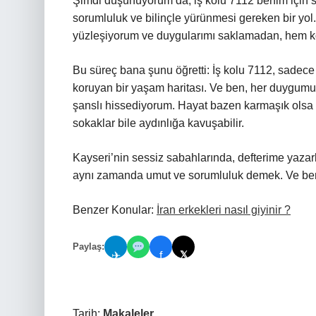
Şimdi düşünüyorum da, iş kolu 7112 benim için sade
sorumluluk ve bilinçle yürünmesi gereken bir yol
yüzleşiyorum ve duygularımı saklamadan, hem k
Bu süreç bana şunu öğretti: İş kolu 7112, sadece 
koruyan bir yaşam haritası. Ve ben, her duygumu
şanslı hissediyorum. Hayat bazen karmaşık olsa 
sokaklar bile aydınlığa kavuşabilir.
Kayseri’nin sessiz sabahlarında, defterime yazark
aynı zamanda umut ve sorumluluk demek. Ve ben
Benzer Konular:
İran erkekleri nasıl giyinir ?
Paylaş:
𝕏
✈
f
Tarih:
Makaleler