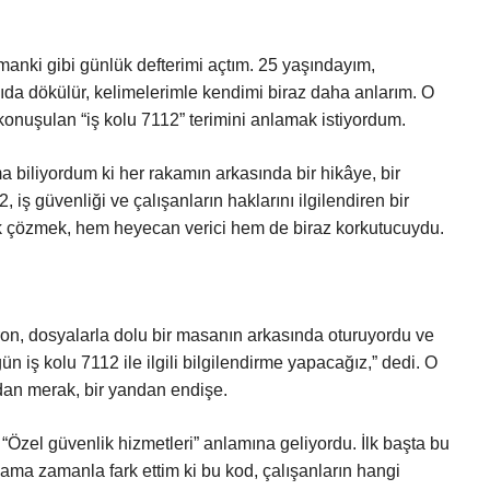
nki gibi günlük defterimi açtım. 25 yaşındayım,
da dökülür, kelimelerimle kendimi biraz daha anlarım. O
konuşulan “iş kolu 7112” terimini anlamak istiyordum.
 biliyordum ki her rakamın arkasında bir hikâye, bir
, iş güvenliği ve çalışanların haklarını ilgilendiren bir
k çözmek, hem heyecan verici hem de biraz korkutucuydu.
tron, dosyalarla dolu bir masanın arkasında oturuyordu ve
n iş kolu 7112 ile ilgili bilgilendirme yapacağız,” dedi. O
ndan merak, bir yandan endişe.
 “Özel güvenlik hizmetleri” anlamına geliyordu. İlk başta bu
 ama zamanla fark ettim ki bu kod, çalışanların hangi