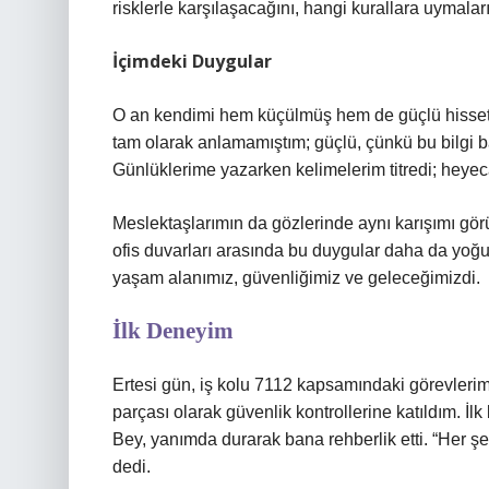
risklerle karşılaşacağını, hangi kurallara uymaları 
İçimdeki Duygular
O an kendimi hem küçülmüş hem de güçlü hissett
tam olarak anlamamıştım; güçlü, çünkü bu bilgi ba
Günlüklerime yazarken kelimelerim titredi; heye
Meslektaşlarımın da gözlerinde aynı karışımı gör
ofis duvarları arasında bu duygular daha da yoğun
yaşam alanımız, güvenliğimiz ve geleceğimizdi.
İlk Deneyim
Ertesi gün, iş kolu 7112 kapsamındaki görevlerim
parçası olarak güvenlik kontrollerine katıldım. 
Bey, yanımda durarak bana rehberlik etti. “Her şey 
dedi.