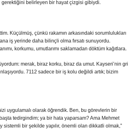
gerektiğini belirleyen bir hayat çizgisi gibiydi.
im. Küçülmüş, çünkü rakamın arkasındaki sorumlulukları
na iş yerinde daha bilinçli olma fırsatı sunuyordu.
canımı, korkumu, umutlarımı saklamadan döktüm kağıtlara.
üyordum: merak, biraz korku, biraz da umut. Kayseri’nin gri
laşıyordu. 7112 sadece bir iş kolu değildi artık; bizim
izi uygulamalı olarak öğrendik. Ben, bu görevlerin bir
İlk başta tedirgindim; ya bir hata yaparsam? Ama Mehmet
sistemli bir şekilde yapılır, önemli olan dikkatli olmak,”