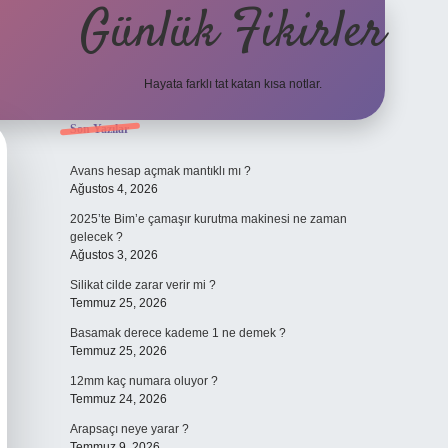
Günlük Fikirler
Hayata farklı tat katan kısa notlar.
Sidebar
Son Yazılar
betci güncel giriş
Avans hesap açmak mantıklı mı ?
Ağustos 4, 2026
2025’te Bim’e çamaşır kurutma makinesi ne zaman
gelecek ?
Ağustos 3, 2026
Silikat cilde zarar verir mi ?
Temmuz 25, 2026
Basamak derece kademe 1 ne demek ?
Temmuz 25, 2026
12mm kaç numara oluyor ?
Temmuz 24, 2026
Arapsaçı neye yarar ?
Temmuz 9, 2026