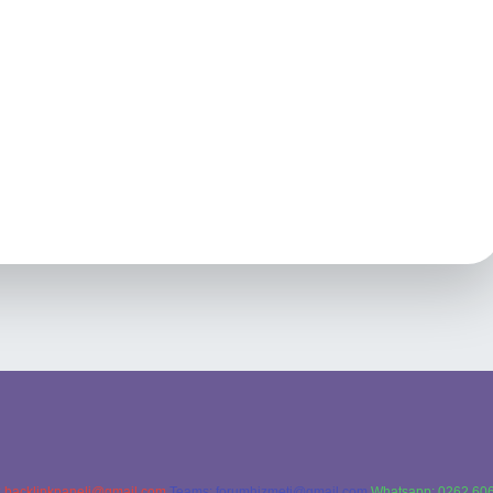
:
backlinkpaneli@gmail.com
Teams:
forumhizmeti@gmail.com
Whatsapp: 0262 606