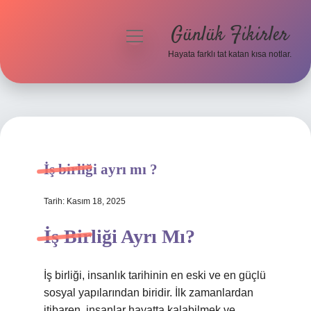
Günlük Fikirler
menüyü
aç
Hayata farklı tat katan kısa notlar.
Anasayfa
Gizlilik Politikası
Yasal Uyarı
İş birliği ayrı mı ?
Hakkımızda
Tarih: Kasım 18, 2025
İş Birliği Ayrı Mı?
İş birliği, insanlık tarihinin en eski ve en güçlü
sosyal yapılarından biridir. İlk zamanlardan
itibaren, insanlar hayatta kalabilmek ve