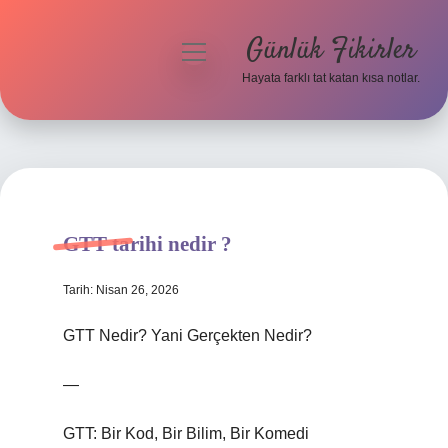
Günlük Fikirler
menüyü
aç
Hayata farklı tat katan kısa notlar.
Anasayfa
Gizlilik Politikası
Yasal Uyarı
GTT tarihi nedir ?
Hakkımızda
Tarih: Nisan 26, 2026
GTT Nedir? Yani Gerçekten Nedir?
—
GTT: Bir Kod, Bir Bilim, Bir Komedi