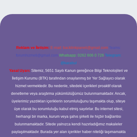
i güncel giriş
Reklam ve İletişim:
E-mail:
backlinkpaneli@gmail.com
Teams:
forumhizmeti@gmail.com
Whatsapp: 0262 606 0 726
Telegram:
@karabul
Yasal Uyarı:
Sitemiz, 5651 Sayılı Kanun gereğince Bilgi Teknolojileri ve
İletişim Kurumu (BTK) tarafından onaylanmış bir Yer Sağlayıcı olarak
hizmet vermektedir. Bu nedenle, sitedeki içerikleri proaktif olarak
denetleme veya araştırma yükümlülüğümüz bulunmamaktadır. Ancak,
üyelerimiz yazdıkları içeriklerin sorumluluğunu taşımakta olup, siteye
üye olarak bu sorumluluğu kabul etmiş sayılırlar. Bu internet sitesi,
herhangi bir marka, kurum veya şahıs şirketi ile hiçbir bağlantısı
bulunmamaktadır. Sitede yalnızca kendi hazırladığımız makaleler
paylaşılmaktadır. Burada yer alan içerikler haber niteliği taşımamakta