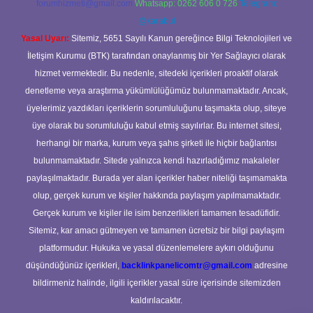
forumhizmeti@gmail.com
Whatsapp: 0262 606 0 726
Telegram:
@karabul
Yasal Uyarı:
Sitemiz, 5651 Sayılı Kanun gereğince Bilgi Teknolojileri ve
İletişim Kurumu (BTK) tarafından onaylanmış bir Yer Sağlayıcı olarak
hizmet vermektedir. Bu nedenle, sitedeki içerikleri proaktif olarak
denetleme veya araştırma yükümlülüğümüz bulunmamaktadır. Ancak,
üyelerimiz yazdıkları içeriklerin sorumluluğunu taşımakta olup, siteye
üye olarak bu sorumluluğu kabul etmiş sayılırlar. Bu internet sitesi,
herhangi bir marka, kurum veya şahıs şirketi ile hiçbir bağlantısı
bulunmamaktadır. Sitede yalnızca kendi hazırladığımız makaleler
paylaşılmaktadır. Burada yer alan içerikler haber niteliği taşımamakta
olup, gerçek kurum ve kişiler hakkında paylaşım yapılmamaktadır.
Gerçek kurum ve kişiler ile isim benzerlikleri tamamen tesadüfidir.
Sitemiz, kar amacı gütmeyen ve tamamen ücretsiz bir bilgi paylaşım
platformudur. Hukuka ve yasal düzenlemelere aykırı olduğunu
düşündüğünüz içerikleri,
backlinkpanelicomtr@gmail.com
adresine
bildirmeniz halinde, ilgili içerikler yasal süre içerisinde sitemizden
kaldırılacaktır.