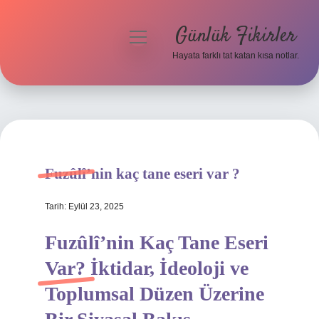
Günlük Fikirler
menüyü
aç
Hayata farklı tat katan kısa notlar.
Anasayfa
Gizlilik Politikası
Yasal Uyarı
Fuzûlî’nin kaç tane eseri var ?
Hakkımızda
Tarih: Eylül 23, 2025
Fuzûlî’nin Kaç Tane Eseri
Var? İktidar, İdeoloji ve
Toplumsal Düzen Üzerine