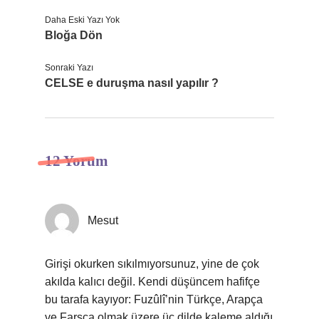
Daha Eski Yazı Yok
Bloğa Dön
Sonraki Yazı
CELSE e duruşma nasıl yapılır ?
12 Yorum
Mesut
Girişi okurken sıkılmıyorsunuz, yine de çok
akılda kalıcı değil. Kendi düşüncem hafifçe
bu tarafa kayıyor: Fuzûlî’nin Türkçe, Arapça
ve Farsça olmak üzere üç dilde kaleme aldığı