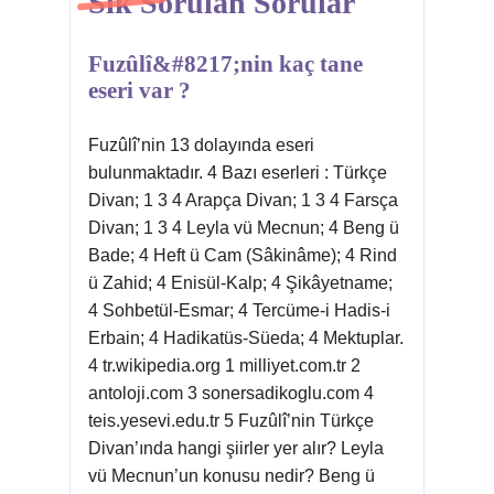
Sik Sorulan Sorular
Fuzûlî&#8217;nin kaç tane
eseri var ?
Fuzûlî’nin 13 dolayında eseri
bulunmaktadır. 4 Bazı eserleri : Türkçe
Divan; 1 3 4 Arapça Divan; 1 3 4 Farsça
Divan; 1 3 4 Leyla vü Mecnun; 4 Beng ü
Bade; 4 Heft ü Cam (Sâkinâme); 4 Rind
ü Zahid; 4 Enisül-Kalp; 4 Şikâyetname;
4 Sohbetül-Esmar; 4 Tercüme-i Hadis-i
Erbain; 4 Hadikatüs-Süeda; 4 Mektuplar.
4 tr.wikipedia.org 1 milliyet.com.tr 2
antoloji.com 3 sonersadikoglu.com 4
teis.yesevi.edu.tr 5 Fuzûlî’nin Türkçe
Divan’ında hangi şiirler yer alır? Leyla
vü Mecnun’un konusu nedir? Beng ü