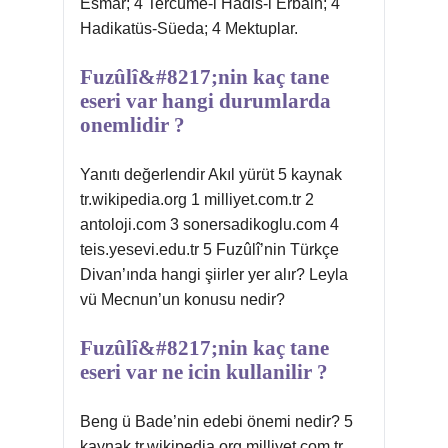
Esmar; 4 Tercüme-i Hadis-i Erbain; 4
Hadikatüs-Süeda; 4 Mektuplar.
Fuzûlî&#8217;nin kaç tane
eseri var hangi durumlarda
onemlidir ?
Yanıtı değerlendir Akıl yürüt 5 kaynak
tr.wikipedia.org 1 milliyet.com.tr 2
antoloji.com 3 sonersadikoglu.com 4
teis.yesevi.edu.tr 5 Fuzûlî’nin Türkçe
Divan’ında hangi şiirler yer alır? Leyla
vü Mecnun’un konusu nedir?
Fuzûlî&#8217;nin kaç tane
eseri var ne icin kullanilir ?
Beng ü Bade’nin edebi önemi nedir? 5
kaynak tr.wikipedia.org milliyet.com.tr