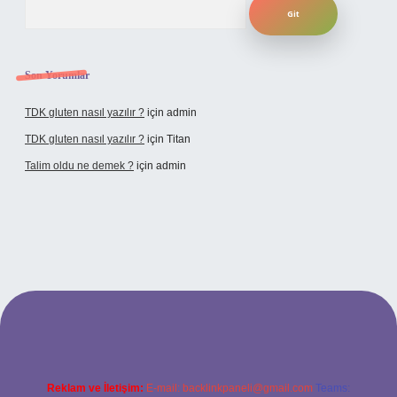
Son Yorumlar
TDK gluten nasıl yazılır ?
için
admin
TDK gluten nasıl yazılır ?
için
Titan
Talim oldu ne demek ?
için
admin
cel giriş
Reklam ve İletişim:
E-mail:
backlinkpaneli@gmail.com
Teams: