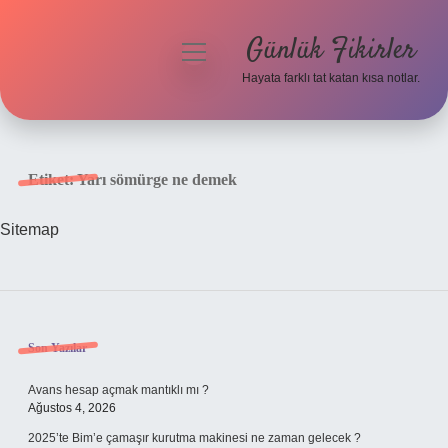
Günlük Fikirler
menüyü
aç
Hayata farklı tat katan kısa notlar.
Anasayfa
Gizlilik Politikası
Etiket:
Yarı sömürge ne demek
Yasal Uyarı
Sitemap
Hakkımızda
Sidebar
Son Yazılar
Avans hesap açmak mantıklı mı ?
Ağustos 4, 2026
2025’te Bim’e çamaşır kurutma makinesi ne zaman gelecek ?