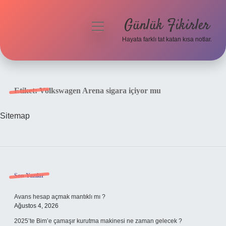
Günlük Fikirler
menüyü
aç
Hayata farklı tat katan kısa notlar.
Anasayfa
Gizlilik Politikası
Etiket:
Volkswagen Arena sigara içiyor mu
Yasal Uyarı
Sitemap
Hakkımızda
Sidebar
Son Yazılar
Avans hesap açmak mantıklı mı ?
Ağustos 4, 2026
2025’te Bim’e çamaşır kurutma makinesi ne zaman gelecek ?