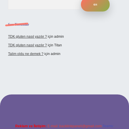
Son Yorumlar
TDK gluten nasıl yazılır ?
için
admin
TDK gluten nasıl yazılır ?
için
Titan
Talim oldu ne demek ?
için
admin
cel giriş
Reklam ve İletişim:
E-mail:
backlinkpaneli@gmail.com
Teams: