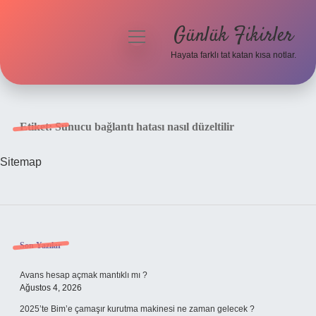
Günlük Fikirler
menüyü
aç
Hayata farklı tat katan kısa notlar.
Anasayfa
Gizlilik Politikası
Etiket:
Sunucu bağlantı hatası nasıl düzeltilir
Yasal Uyarı
Sitemap
Hakkımızda
Sidebar
Son Yazılar
Avans hesap açmak mantıklı mı ?
Ağustos 4, 2026
2025’te Bim’e çamaşır kurutma makinesi ne zaman gelecek ?