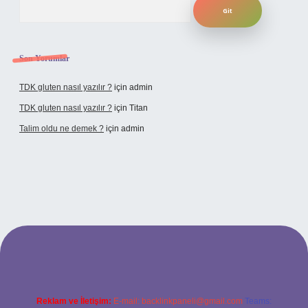
Son Yorumlar
TDK gluten nasıl yazılır ?
için
admin
TDK gluten nasıl yazılır ?
için
Titan
Talim oldu ne demek ?
için
admin
ncel giriş
Reklam ve İletişim:
E-mail:
backlinkpaneli@gmail.com
Teams: