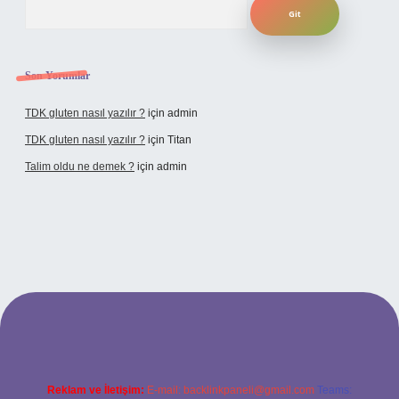
Son Yorumlar
TDK gluten nasıl yazılır ?
için
admin
TDK gluten nasıl yazılır ?
için
Titan
Talim oldu ne demek ?
için
admin
ncel giriş
Reklam ve İletişim:
E-mail:
backlinkpaneli@gmail.com
Teams: