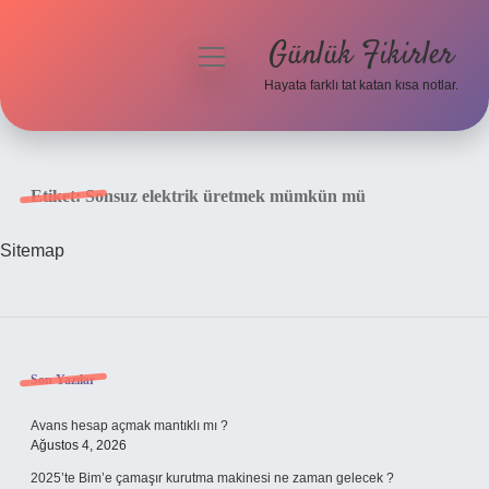
Günlük Fikirler
menüyü
aç
Hayata farklı tat katan kısa notlar.
Anasayfa
Gizlilik Politikası
Etiket:
Sonsuz elektrik üretmek mümkün mü
Yasal Uyarı
Sitemap
Hakkımızda
Sidebar
Son Yazılar
Avans hesap açmak mantıklı mı ?
Ağustos 4, 2026
2025’te Bim’e çamaşır kurutma makinesi ne zaman gelecek ?