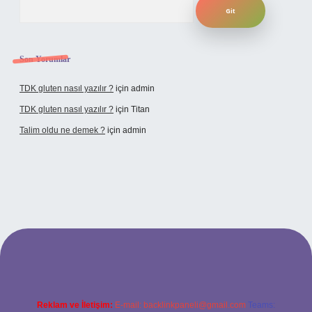
Son Yorumlar
TDK gluten nasıl yazılır ?
için
admin
TDK gluten nasıl yazılır ?
için
Titan
Talim oldu ne demek ?
için
admin
ncel giriş
Reklam ve İletişim:
E-mail:
backlinkpaneli@gmail.com
Teams: