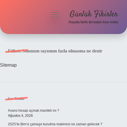
Günlük Fikirler
menüyü
aç
Hayata farklı tat katan kısa notlar.
Anasayfa
Gizlilik Politikası
Etiket:
Solunum sayısının fazla olmasına ne denir
Yasal Uyarı
Sitemap
Hakkımızda
Sidebar
Son Yazılar
Avans hesap açmak mantıklı mı ?
Ağustos 4, 2026
2025’te Bim’e çamaşır kurutma makinesi ne zaman gelecek ?