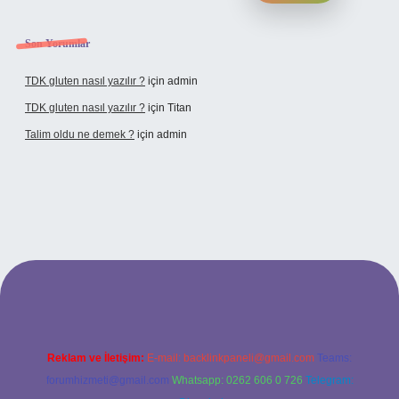
Son Yorumlar
TDK gluten nasıl yazılır ?
için
admin
TDK gluten nasıl yazılır ?
için
Titan
Talim oldu ne demek ?
için
admin
el giriş
Reklam ve İletişim:
E-mail:
backlinkpaneli@gmail.com
Teams:
forumhizmeti@gmail.com
Whatsapp: 0262 606 0 726
Telegram: