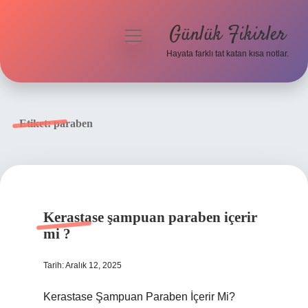
Günlük Fikirler
menüyü
aç
Hayata farklı tat katan kısa notlar.
Anasayfa
Gizlilik Politikası
Etiket:
paraben
Yasal Uyarı
Hakkımızda
Kerastase şampuan paraben içerir
mi ?
Tarih: Aralık 12, 2025
Kerastase Şampuan Paraben İçerir Mi?