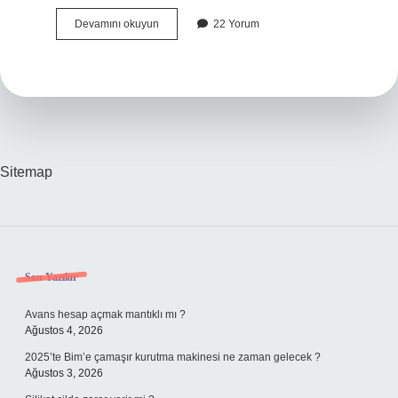
Kerastase
Devamını okuyun
22 Yorum
şampuan
paraben
içerir
mi
?
Sitemap
Sidebar
Son Yazılar
Avans hesap açmak mantıklı mı ?
Ağustos 4, 2026
2025’te Bim’e çamaşır kurutma makinesi ne zaman gelecek ?
Ağustos 3, 2026