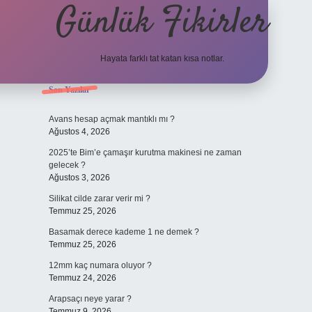
Günlük Fikirler
Hayata farklı tat katan kısa notlar.
Sidebar
Son Yazılar
betci güncel giriş
Avans hesap açmak mantıklı mı ?
Ağustos 4, 2026
2025’te Bim’e çamaşır kurutma makinesi ne zaman
gelecek ?
Ağustos 3, 2026
Silikat cilde zarar verir mi ?
Temmuz 25, 2026
Basamak derece kademe 1 ne demek ?
Temmuz 25, 2026
12mm kaç numara oluyor ?
Temmuz 24, 2026
Arapsaçı neye yarar ?
Temmuz 9, 2026