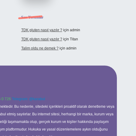
Son Yorumlar
TDK gluten nasıl yazılır ?
için
admin
TDK gluten nasıl yazılır ?
için
Titan
Talim oldu ne demek ?
için
admin
 0 726
Telegram: @karabul
ektedir. Bu nedenle, sitedeki içerikleri proaktif olarak denetleme veya
 etmiş sayılırlar. Bu internet sitesi, herhangi bir marka, kurum veya
niteliği taşımamakta olup, gerçek kurum ve kişiler hakkında paylaşım
laşım platformudur. Hukuka ve yasal düzenlemelere aykırı olduğunu