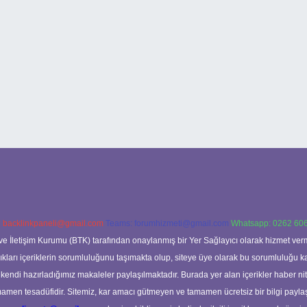
:
backlinkpaneli@gmail.com
Teams:
forumhizmeti@gmail.com
Whatsapp: 0262 606
ve İletişim Kurumu (BTK) tarafından onaylanmış bir Yer Sağlayıcı olarak hizmet verm
rı içeriklerin sorumluluğunu taşımakta olup, siteye üye olarak bu sorumluluğu kabul
a kendi hazırladığımız makaleler paylaşılmaktadır. Burada yer alan içerikler haber 
tamamen tesadüfidir. Sitemiz, kar amacı gütmeyen ve tamamen ücretsiz bir bilgi pay