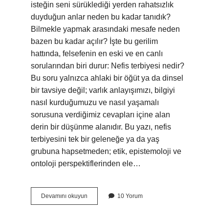
isteğin seni sürüklediği yerden rahatsızlık
duyduğun anlar neden bu kadar tanıdık?
Bilmekle yapmak arasındaki mesafe neden
bazen bu kadar açılır? İşte bu gerilim
hattında, felsefenin en eski ve en canlı
sorularından biri durur: Nefis terbiyesi nedir?
Bu soru yalnızca ahlaki bir öğüt ya da dinsel
bir tavsiye değil; varlık anlayışımızı, bilgiyi
nasıl kurduğumuzu ve nasıl yaşamalı
sorusuna verdiğimiz cevapları içine alan
derin bir düşünme alanıdır. Bu yazı, nefis
terbiyesini tek bir geleneğe ya da yaş
grubuna hapsetmeden; etik, epistemoloji ve
ontoloji perspektiflerinden ele…
Nefis
Devamını okuyun
10 Yorum
terbiyesi
nedir