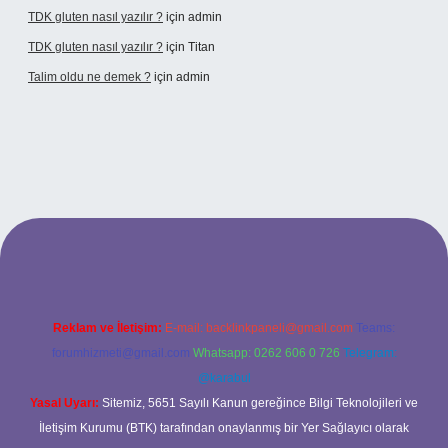
TDK gluten nasıl yazılır ?
için
admin
TDK gluten nasıl yazılır ?
için
Titan
Talim oldu ne demek ?
için
admin
el giriş
Reklam ve İletişim:
E-mail:
backlinkpaneli@gmail.com
Teams:
forumhizmeti@gmail.com
Whatsapp: 0262 606 0 726
Telegram:
@karabul
Yasal Uyarı:
Sitemiz, 5651 Sayılı Kanun gereğince Bilgi Teknolojileri ve
İletişim Kurumu (BTK) tarafından onaylanmış bir Yer Sağlayıcı olarak