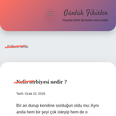
Günlük Fikirler
menüyü
aç
Hayata farklı tat katan kısa notlar.
Anasayfa
Gizlilik Politikası
Etiket:
nefis
Yasal Uyarı
Hakkımızda
Nefis terbiyesi nedir ?
Tarih: Ocak 10, 2026
Bir an durup kendine sorduğun oldu mu: Aynı
anda hem bir şeyi çok isteyip hem de o