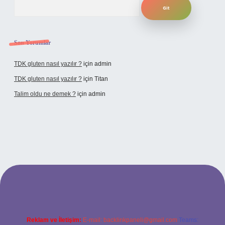
Son Yorumlar
TDK gluten nasıl yazılır ?
için
admin
TDK gluten nasıl yazılır ?
için
Titan
Talim oldu ne demek ?
için
admin
ncel giriş
Reklam ve İletişim:
E-mail:
backlinkpaneli@gmail.com
Teams: