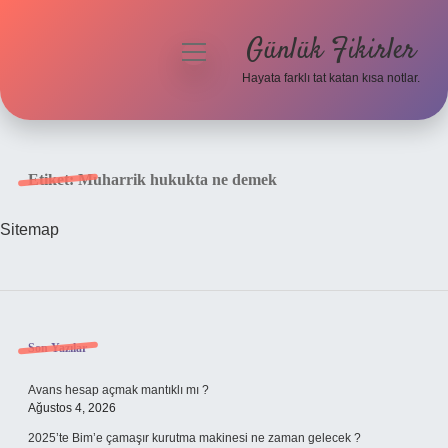
Günlük Fikirler
menüyü
aç
Hayata farklı tat katan kısa notlar.
Anasayfa
Gizlilik Politikası
Etiket:
Muharrik hukukta ne demek
Yasal Uyarı
Sitemap
Hakkımızda
Sidebar
Son Yazılar
Avans hesap açmak mantıklı mı ?
Ağustos 4, 2026
2025’te Bim’e çamaşır kurutma makinesi ne zaman gelecek ?