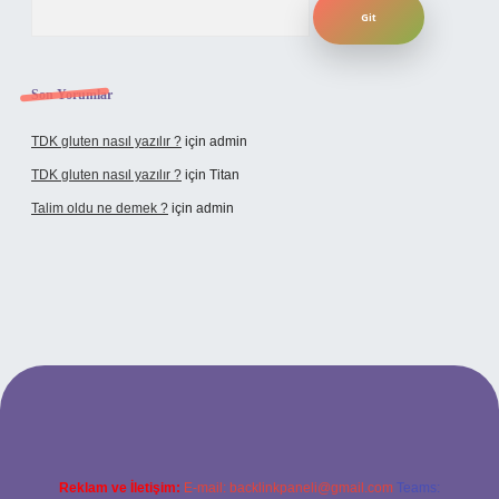
Son Yorumlar
TDK gluten nasıl yazılır ?
için
admin
TDK gluten nasıl yazılır ?
için
Titan
Talim oldu ne demek ?
için
admin
ncel giriş
Reklam ve İletişim:
E-mail:
backlinkpaneli@gmail.com
Teams: