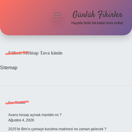
Günlük Fikirler
menüyü
aç
Hayata farklı tat katan kısa notlar.
Anasayfa
Gizlilik Politikası
Etiket:
Mehtap Tava kimin
Yasal Uyarı
Sitemap
Hakkımızda
Sidebar
Son Yazılar
Avans hesap açmak mantıklı mı ?
Ağustos 4, 2026
2025’te Bim’e çamaşır kurutma makinesi ne zaman gelecek ?