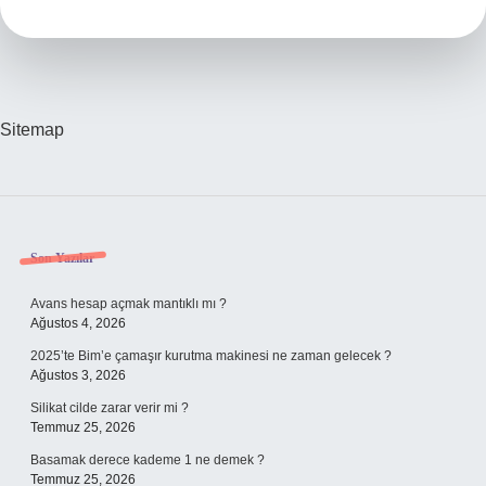
var
mı
?
Sitemap
Sidebar
Son Yazılar
Avans hesap açmak mantıklı mı ?
Ağustos 4, 2026
2025’te Bim’e çamaşır kurutma makinesi ne zaman gelecek ?
Ağustos 3, 2026
Silikat cilde zarar verir mi ?
Temmuz 25, 2026
Basamak derece kademe 1 ne demek ?
Temmuz 25, 2026