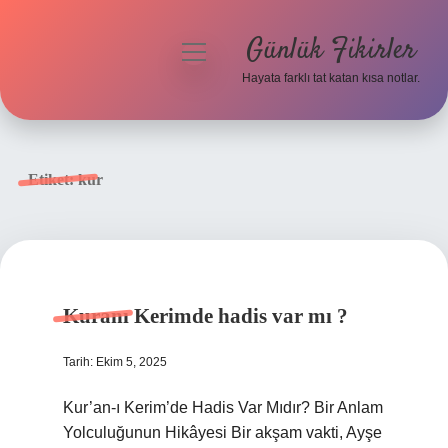
Günlük Fikirler
menüyü
aç
Hayata farklı tat katan kısa notlar.
Anasayfa
Gizlilik Politikası
Etiket:
kur
Yasal Uyarı
Hakkımızda
Kuranı Kerimde hadis var mı ?
Tarih: Ekim 5, 2025
Kur’an-ı Kerim’de Hadis Var Mıdır? Bir Anlam
Yolculuğunun Hikâyesi Bir akşam vakti, Ayşe