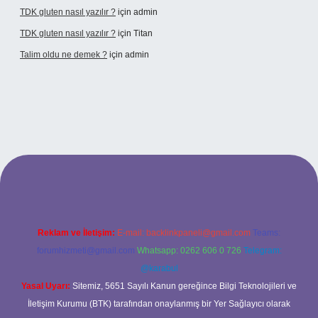
TDK gluten nasıl yazılır ?
için
admin
TDK gluten nasıl yazılır ?
için
Titan
Talim oldu ne demek ?
için
admin
cel giriş
Reklam ve İletişim:
E-mail:
backlinkpaneli@gmail.com
Teams:
forumhizmeti@gmail.com
Whatsapp: 0262 606 0 726
Telegram:
@karabul
Yasal Uyarı:
Sitemiz, 5651 Sayılı Kanun gereğince Bilgi Teknolojileri ve
İletişim Kurumu (BTK) tarafından onaylanmış bir Yer Sağlayıcı olarak