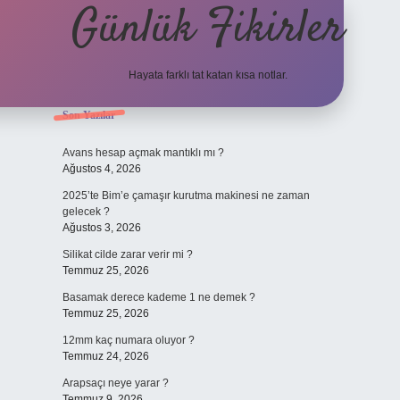
Günlük Fikirler
Hayata farklı tat katan kısa notlar.
Sidebar
Son Yazılar
betci güncel giriş
Avans hesap açmak mantıklı mı ?
Ağustos 4, 2026
2025’te Bim’e çamaşır kurutma makinesi ne zaman
gelecek ?
Ağustos 3, 2026
Silikat cilde zarar verir mi ?
Temmuz 25, 2026
Basamak derece kademe 1 ne demek ?
Temmuz 25, 2026
12mm kaç numara oluyor ?
Temmuz 24, 2026
Arapsaçı neye yarar ?
Temmuz 9, 2026