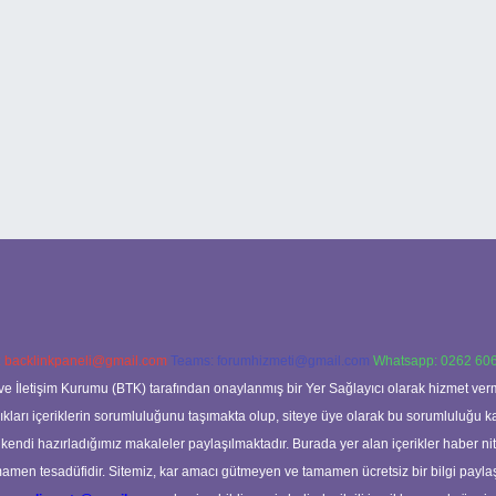
:
backlinkpaneli@gmail.com
Teams:
forumhizmeti@gmail.com
Whatsapp: 0262 606
ve İletişim Kurumu (BTK) tarafından onaylanmış bir Yer Sağlayıcı olarak hizmet verm
rı içeriklerin sorumluluğunu taşımakta olup, siteye üye olarak bu sorumluluğu kabul
a kendi hazırladığımız makaleler paylaşılmaktadır. Burada yer alan içerikler haber 
tamamen tesadüfidir. Sitemiz, kar amacı gütmeyen ve tamamen ücretsiz bir bilgi pay