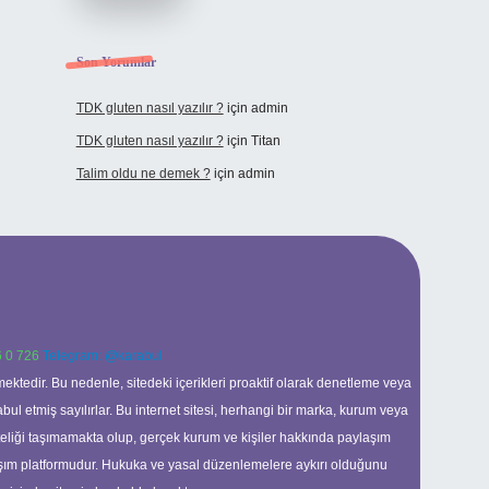
Son Yorumlar
TDK gluten nasıl yazılır ?
için
admin
TDK gluten nasıl yazılır ?
için
Titan
Talim oldu ne demek ?
için
admin
 0 726
Telegram: @karabul
ektedir. Bu nedenle, sitedeki içerikleri proaktif olarak denetleme veya
 etmiş sayılırlar. Bu internet sitesi, herhangi bir marka, kurum veya
niteliği taşımamakta olup, gerçek kurum ve kişiler hakkında paylaşım
laşım platformudur. Hukuka ve yasal düzenlemelere aykırı olduğunu