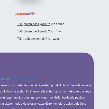
Son Yorumlar
TDK gluten nasıl yazılır ?
için
admin
TDK gluten nasıl yazılır ?
için
Titan
Talim oldu ne demek ?
için
admin
 0 726
Telegram: @karabul
ektedir. Bu nedenle, sitedeki içerikleri proaktif olarak denetleme veya
 etmiş sayılırlar. Bu internet sitesi, herhangi bir marka, kurum veya
niteliği taşımamakta olup, gerçek kurum ve kişiler hakkında paylaşım
laşım platformudur. Hukuka ve yasal düzenlemelere aykırı olduğunu