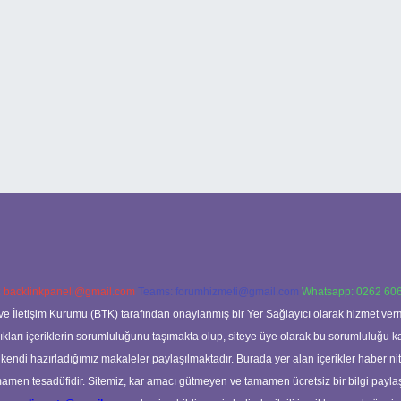
:
backlinkpaneli@gmail.com
Teams:
forumhizmeti@gmail.com
Whatsapp: 0262 606
ve İletişim Kurumu (BTK) tarafından onaylanmış bir Yer Sağlayıcı olarak hizmet verm
rı içeriklerin sorumluluğunu taşımakta olup, siteye üye olarak bu sorumluluğu kabul
a kendi hazırladığımız makaleler paylaşılmaktadır. Burada yer alan içerikler haber 
tamamen tesadüfidir. Sitemiz, kar amacı gütmeyen ve tamamen ücretsiz bir bilgi pay