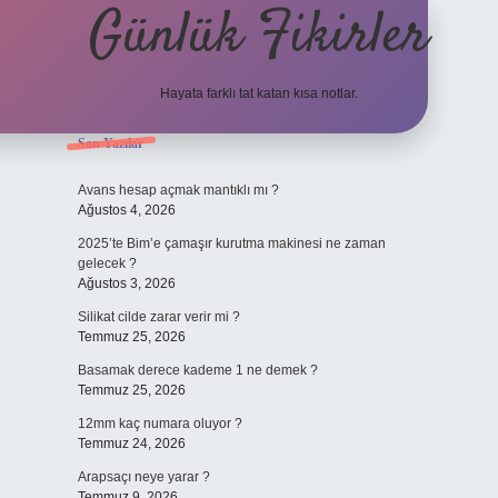
Günlük Fikirler
Hayata farklı tat katan kısa notlar.
Sidebar
Son Yazılar
betci güncel giriş
Avans hesap açmak mantıklı mı ?
Ağustos 4, 2026
2025’te Bim’e çamaşır kurutma makinesi ne zaman
gelecek ?
Ağustos 3, 2026
Silikat cilde zarar verir mi ?
Temmuz 25, 2026
Basamak derece kademe 1 ne demek ?
Temmuz 25, 2026
12mm kaç numara oluyor ?
Temmuz 24, 2026
Arapsaçı neye yarar ?
Temmuz 9, 2026