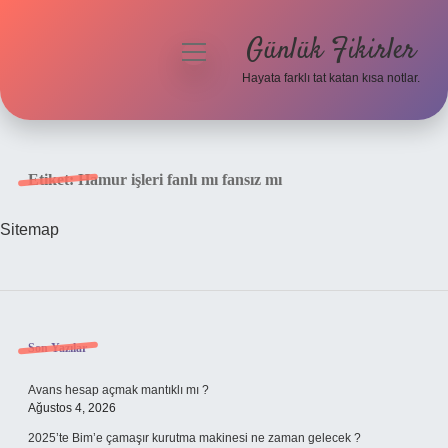
Günlük Fikirler
menüyü
aç
Hayata farklı tat katan kısa notlar.
Anasayfa
Gizlilik Politikası
Etiket:
Hamur işleri fanlı mı fansız mı
Yasal Uyarı
Sitemap
Hakkımızda
Sidebar
Son Yazılar
Avans hesap açmak mantıklı mı ?
Ağustos 4, 2026
2025’te Bim’e çamaşır kurutma makinesi ne zaman gelecek ?