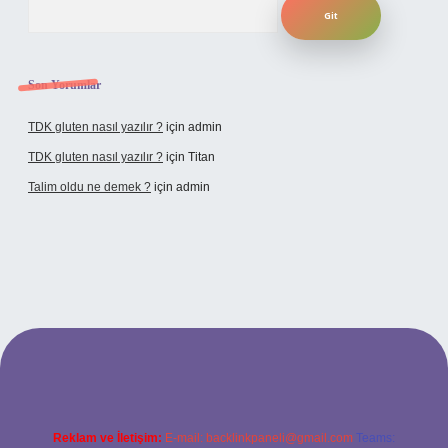
Son Yorumlar
TDK gluten nasıl yazılır ?
için
admin
TDK gluten nasıl yazılır ?
için
Titan
Talim oldu ne demek ?
için
admin
cel giriş
Reklam ve İletişim:
E-mail:
backlinkpaneli@gmail.com
Teams: