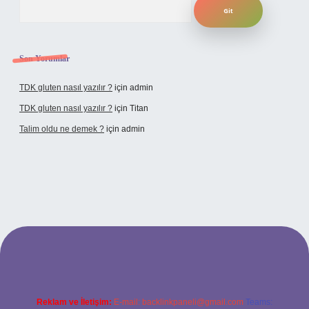
Son Yorumlar
TDK gluten nasıl yazılır ?
için
admin
TDK gluten nasıl yazılır ?
için
Titan
Talim oldu ne demek ?
için
admin
cel giriş
Reklam ve İletişim:
E-mail:
backlinkpaneli@gmail.com
Teams: