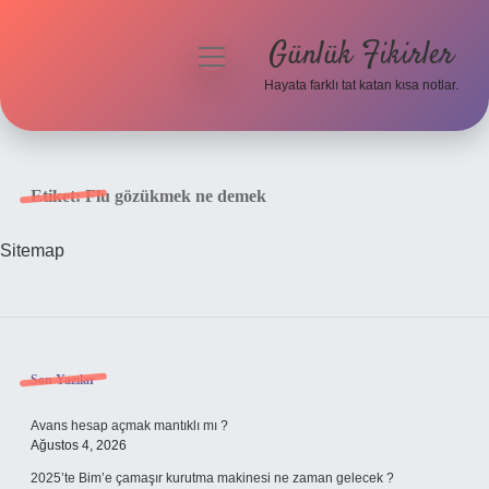
Günlük Fikirler
menüyü
aç
Hayata farklı tat katan kısa notlar.
Anasayfa
Gizlilik Politikası
Etiket:
Flu gözükmek ne demek
Yasal Uyarı
Sitemap
Hakkımızda
Sidebar
Son Yazılar
Avans hesap açmak mantıklı mı ?
Ağustos 4, 2026
2025’te Bim’e çamaşır kurutma makinesi ne zaman gelecek ?