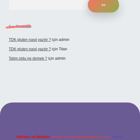
Son Yorumlar
TDK gluten nasıl yazılır ?
için
admin
TDK gluten nasıl yazılır ?
için
Titan
Talim oldu ne demek ?
için
admin
cel giriş
Reklam ve İletişim:
E-mail:
backlinkpaneli@gmail.com
Teams: