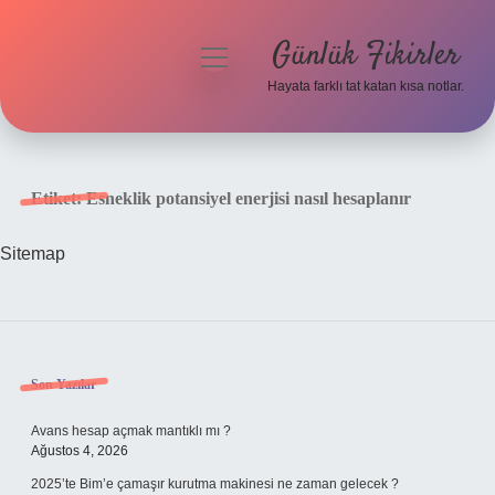
Günlük Fikirler
menüyü
aç
Hayata farklı tat katan kısa notlar.
Anasayfa
Gizlilik Politikası
Etiket:
Esneklik potansiyel enerjisi nasıl hesaplanır
Yasal Uyarı
Sitemap
Hakkımızda
Sidebar
Son Yazılar
Avans hesap açmak mantıklı mı ?
Ağustos 4, 2026
2025’te Bim’e çamaşır kurutma makinesi ne zaman gelecek ?