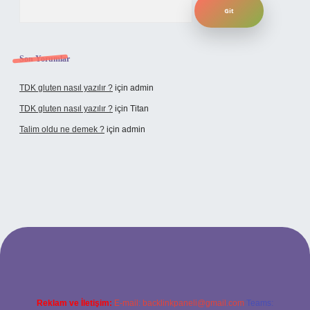
Son Yorumlar
TDK gluten nasıl yazılır ?
için
admin
TDK gluten nasıl yazılır ?
için
Titan
Talim oldu ne demek ?
için
admin
cel giriş
Reklam ve İletişim:
E-mail:
backlinkpaneli@gmail.com
Teams: