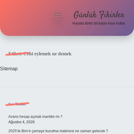
Günlük Fikirler
menüyü
aç
Hayata farklı tat katan kısa notlar.
Anasayfa
Gizlilik Politikası
Etiket:
Ceht eylemek ne demek
Yasal Uyarı
Sitemap
Hakkımızda
Sidebar
Son Yazılar
Avans hesap açmak mantıklı mı ?
Ağustos 4, 2026
2025’te Bim’e çamaşır kurutma makinesi ne zaman gelecek ?