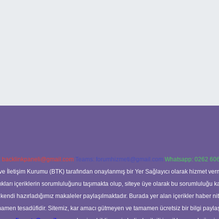
:
backlinkpaneli@gmail.com
Teams:
forumhizmeti@gmail.com
Whatsapp: 0262 606
ve İletişim Kurumu (BTK) tarafından onaylanmış bir Yer Sağlayıcı olarak hizmet verm
rı içeriklerin sorumluluğunu taşımakta olup, siteye üye olarak bu sorumluluğu kabul
a kendi hazırladığımız makaleler paylaşılmaktadır. Burada yer alan içerikler haber 
tamamen tesadüfidir. Sitemiz, kar amacı gütmeyen ve tamamen ücretsiz bir bilgi pay