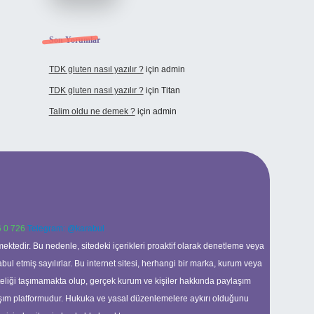
Son Yorumlar
TDK gluten nasıl yazılır ?
için
admin
TDK gluten nasıl yazılır ?
için
Titan
Talim oldu ne demek ?
için
admin
 0 726
Telegram: @karabul
ektedir. Bu nedenle, sitedeki içerikleri proaktif olarak denetleme veya
 etmiş sayılırlar. Bu internet sitesi, herhangi bir marka, kurum veya
niteliği taşımamakta olup, gerçek kurum ve kişiler hakkında paylaşım
laşım platformudur. Hukuka ve yasal düzenlemelere aykırı olduğunu