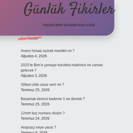
Günlük Fikirler
Hayata farklı tat katan kısa notlar.
Sidebar
Son Yazılar
betci güncel giriş
Avans hesap açmak mantıklı mı ?
Ağustos 4, 2026
2025’te Bim’e çamaşır kurutma makinesi ne zaman
gelecek ?
Ağustos 3, 2026
Silikat cilde zarar verir mi ?
Temmuz 25, 2026
Basamak derece kademe 1 ne demek ?
Temmuz 25, 2026
12mm kaç numara oluyor ?
Temmuz 24, 2026
Arapsaçı neye yarar ?
Temmuz 9, 2026