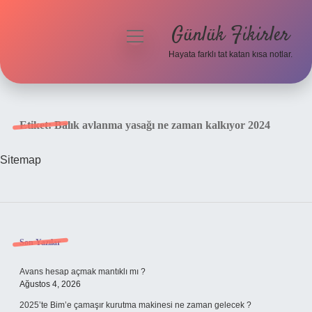
Günlük Fikirler
menüyü
aç
Hayata farklı tat katan kısa notlar.
Anasayfa
Gizlilik Politikası
Etiket:
Balık avlanma yasağı ne zaman kalkıyor 2024
Yasal Uyarı
Sitemap
Hakkımızda
Sidebar
Son Yazılar
Avans hesap açmak mantıklı mı ?
Ağustos 4, 2026
2025’te Bim’e çamaşır kurutma makinesi ne zaman gelecek ?