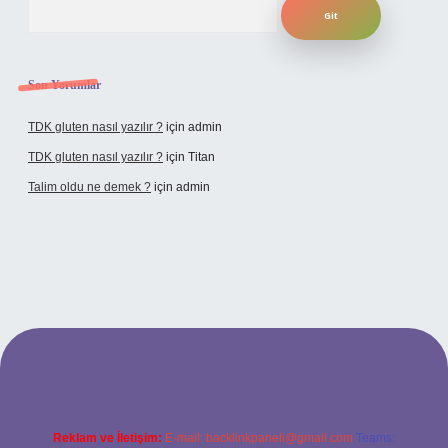
Son Yorumlar
TDK gluten nasıl yazılır ?
için
admin
TDK gluten nasıl yazılır ?
için
Titan
Talim oldu ne demek ?
için
admin
cel giriş
Reklam ve İletişim:
E-mail:
backlinkpaneli@gmail.com
Teams: