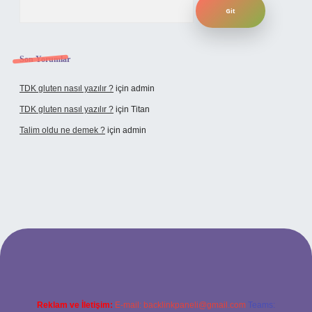
Son Yorumlar
TDK gluten nasıl yazılır ?
için
admin
TDK gluten nasıl yazılır ?
için
Titan
Talim oldu ne demek ?
için
admin
cel giriş
Reklam ve İletişim:
E-mail:
backlinkpaneli@gmail.com
Teams: