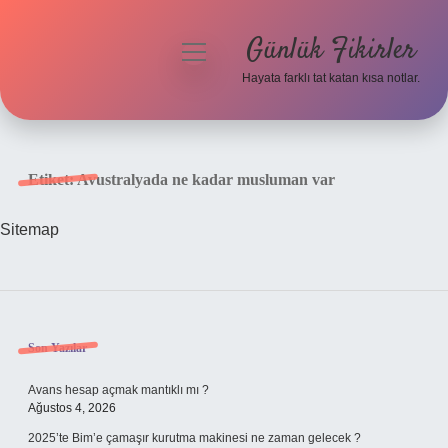
Günlük Fikirler
menüyü
aç
Hayata farklı tat katan kısa notlar.
Anasayfa
Gizlilik Politikası
Etiket:
Avustralyada ne kadar musluman var
Yasal Uyarı
Sitemap
Hakkımızda
Sidebar
Son Yazılar
Avans hesap açmak mantıklı mı ?
Ağustos 4, 2026
2025’te Bim’e çamaşır kurutma makinesi ne zaman gelecek ?