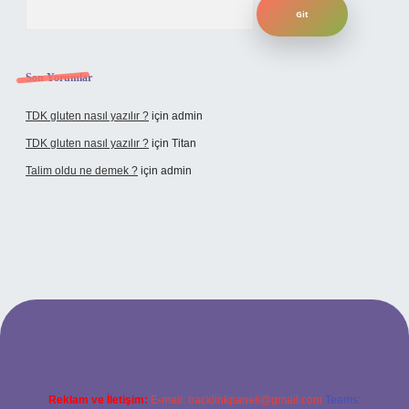
Son Yorumlar
TDK gluten nasıl yazılır ?
için
admin
TDK gluten nasıl yazılır ?
için
Titan
Talim oldu ne demek ?
için
admin
cel giriş
Reklam ve İletişim:
E-mail:
backlinkpaneli@gmail.com
Teams: