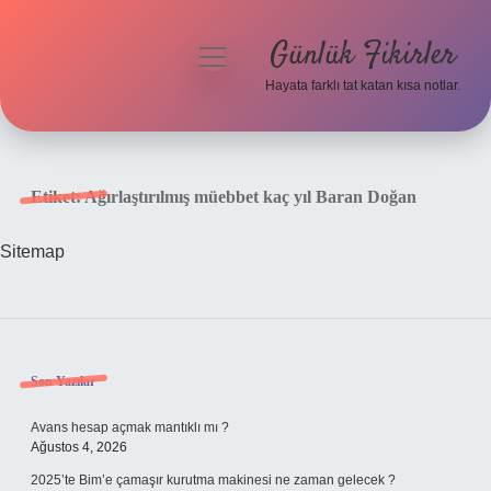
Günlük Fikirler
menüyü
aç
Hayata farklı tat katan kısa notlar.
Anasayfa
Gizlilik Politikası
Etiket:
Ağırlaştırılmış müebbet kaç yıl Baran Doğan
Yasal Uyarı
Sitemap
Hakkımızda
Sidebar
Son Yazılar
Avans hesap açmak mantıklı mı ?
Ağustos 4, 2026
2025’te Bim’e çamaşır kurutma makinesi ne zaman gelecek ?