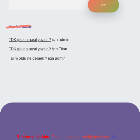
Son Yorumlar
TDK gluten nasıl yazılır ?
için
admin
TDK gluten nasıl yazılır ?
için
Titan
Talim oldu ne demek ?
için
admin
ncel giriş
Reklam ve İletişim:
E-mail:
backlinkpaneli@gmail.com
Teams: