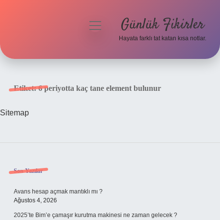
Günlük Fikirler
menüyü
aç
Hayata farklı tat katan kısa notlar.
Anasayfa
Gizlilik Politikası
Etiket:
6 periyotta kaç tane element bulunur
Yasal Uyarı
Sitemap
Hakkımızda
Sidebar
Son Yazılar
Avans hesap açmak mantıklı mı ?
Ağustos 4, 2026
2025’te Bim’e çamaşır kurutma makinesi ne zaman gelecek ?